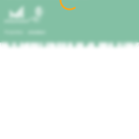
Часті питання
Розробка
siteGist