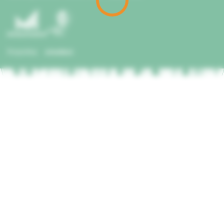
Часті питання
Розробка
siteGist