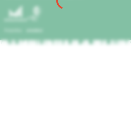
Часті питання
Розробка
siteGist