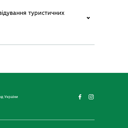
відування туристичних
трів України від 27 липня 1998
і змінами від 7 грудня 2023
ному в’їзді, перебуванні,
суванні осіб у прикордонній
смузі від лінії кордону,
гану ДПСУ – прикордонного
нд України
вання і пропуск у
ості 94 прикордонного загону
ю. До заяви додати копії