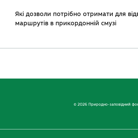
Які дозволи потрібно отримати для від
маршрутів в прикордонній смузі
Відповідно до постанови Кабінету Мініс
р. № 1147 „Про прикордонний режим” (з
року № 1292), існують обмеження у віль
проживанні, провадженні робіт та пере
смузі. Щоб перебувати у 5-кілометровій 
необхідно мати спеціальний дозвіл ор
загону відповідного району.
© 2026 Природно-заповідний фо
Для отримання дозволу на в’їзд, перебу
прикордонну смугу в зоні відповідальн
особа має офіційно звернутися з заяво